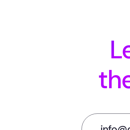
L
th
info@d