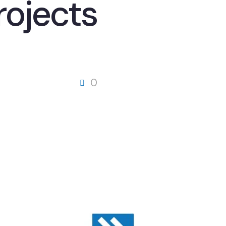
rojects
0