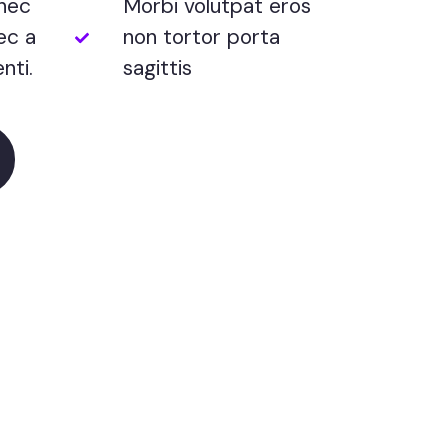
 nec
Morbi volutpat eros
ec a
non tortor porta
nti.
sagittis