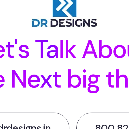
et's Talk Abo
e Next big th
rdesigns.in
800 82