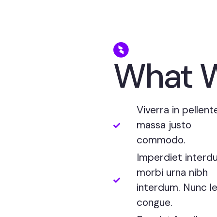
What 
Viverra in pellen
massa justo
commodo.
Imperdiet interd
morbi urna nibh
interdum. Nunc l
congue.