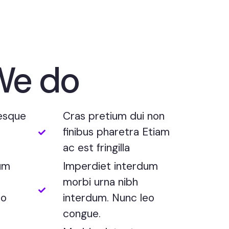
We do
tesque
Cras pretium dui non
finibus pharetra Etiam
ac est fringilla
um
Imperdiet interdum
morbi urna nibh
eo
interdum. Nunc leo
congue.